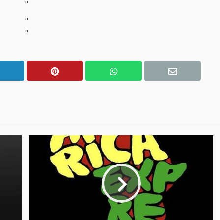
"
"
"