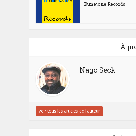
Runetone Records
À pr
Nago Seck
Voir tous les articles de l'auteur