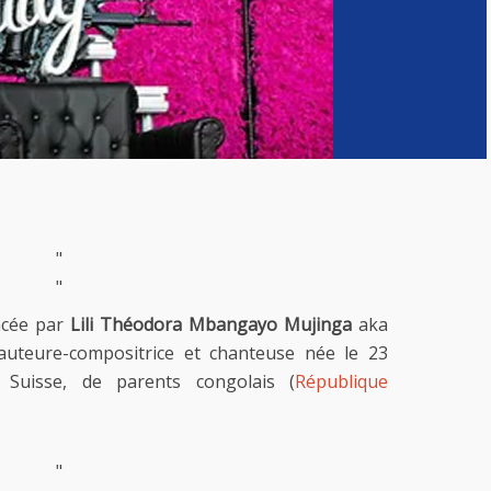
"
"
ncée par
Lili Théodora Mbangayo Mujinga
aka
auteure-compositrice et chanteuse née le 23
Suisse, de parents congolais (
République
"