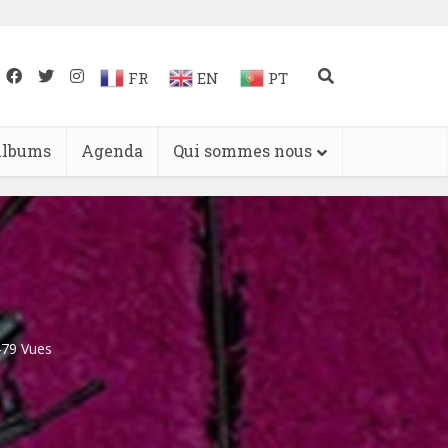
FR
EN
PT
lbums
Agenda
Qui sommes nous
479 Vues