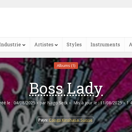
Industrie
Artistes
Styles
Instruments
A
Albums (1)
Boss Lady
créé le : 04/08/2025
par
Nago Seck
Mis à jour le : 11/08/2025
1 
Pays:
Congo Kinshasa
,
Suisse