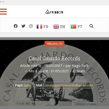
"
"
FR
EN
PT
Albums (1)
Casal Gajardo Records
Article créé le : 15/05/2007
par
Nago Seck
Mis à jour le : 01/05/2021
32 Vues
Pays:
Italie
Mail :
casalgajardorecords@gmail.com