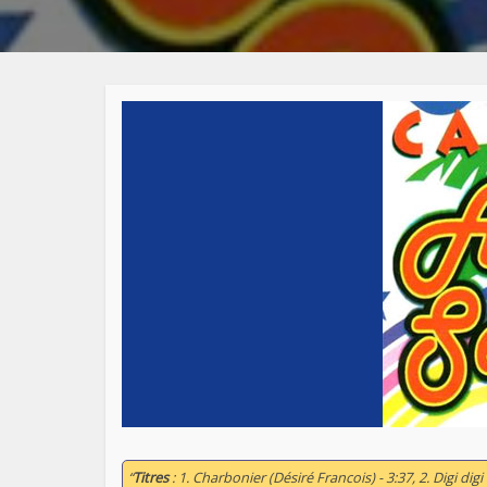
“
Titres
: 1. Charbonier (Désiré Francois) - 3:37, 2. Digi digi 