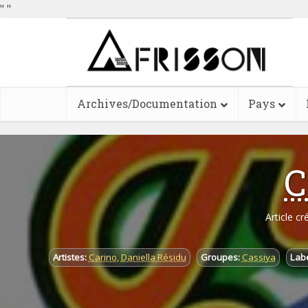
"
"
Archives/Documentation
Pays
C
Article cr
Artistes:
Carino
,
Daniella Résidu
Groupes:
Cassiya
Labe