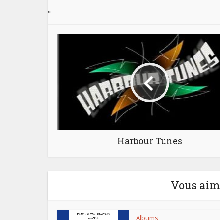
"
"
Harbour Tunes
Vous aime
Albums