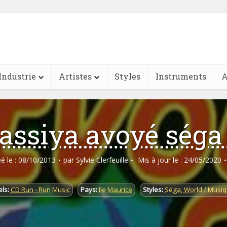
Industrie
Artistes
Styles
Instruments
A
assiya avoyé séga
éé le : 08/10/2013
par
Sylvie Clerfeuille
Mis à jour le : 24/05/2020
ls:
CD Run - Run Music
Pays:
Ile Maurice
Styles:
Séga
,
World / Musi