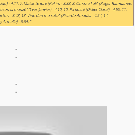
esidu) - 4:11, 7. Matante lore (Pekin) - 3:38, 8. Omaz a kali" (Roger Ramdanee,
poson la manzé" (Yves Janvier) - 4:10, 10. Pa kosté (Didier Clarel) - 4:50, 11.
ctor) - 3:48, 13. Vine dan mo sato" (Ricardo Amadis) - 4:54, 14.
Armelle) - 3:34. ”
"
"
"
"