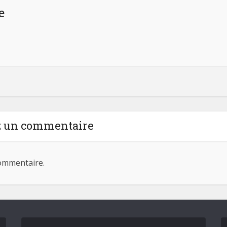
e
z un commentaire
ommentaire.