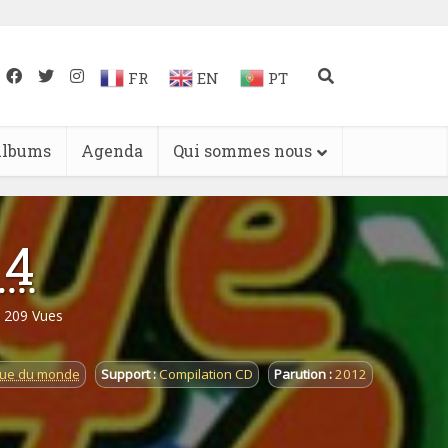
FR
EN
PT
lbums
Agenda
Qui sommes nous
 4
209 Vues
que du monde
Support :
Compilation CD
Parution :
2012