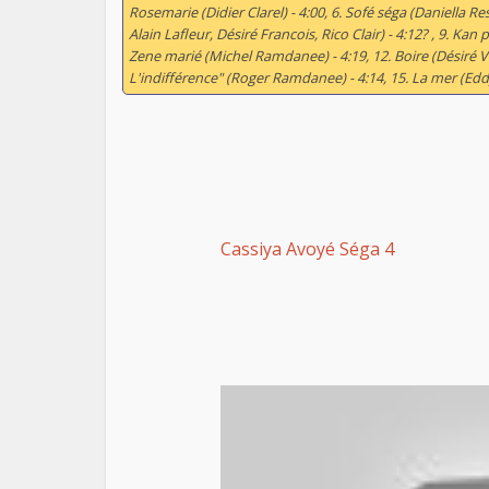
Rosemarie (Didier Clarel) - 4:00, 6. Sofé séga (Daniella R
Alain Lafleur, Désiré Francois, Rico Clair) - 4:12? , 9. Kan 
Zene marié (Michel Ramdanee) - 4:19, 12. Boire (Désiré Vi
L'indifférence" (Roger Ramdanee) - 4:14, 15. La mer (Eddy 
Cassiya Avoyé Séga 4