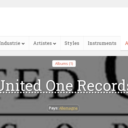
Industrie
Artistes
Styles
Instruments
A
Albums (1)
United One Record
Pays:
Allemagne