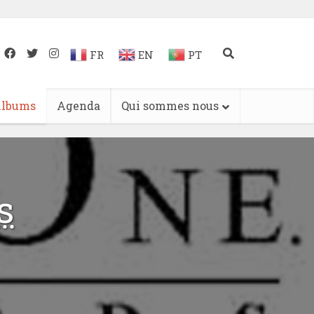
FR
EN
PT
lbums
Agenda
Qui sommes nous
s