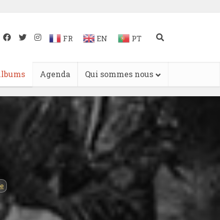
FR
EN
PT
lbums
Agenda
Qui sommes nous
de