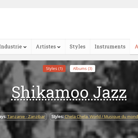
Industrie
Artistes
Styles
Instruments
A
Styles (1)
Albums (3)
Shikamoo Jazz
ays:
Tanzanie - Zanzibar
Styles:
Chela Chela
,
World / Musique du mon