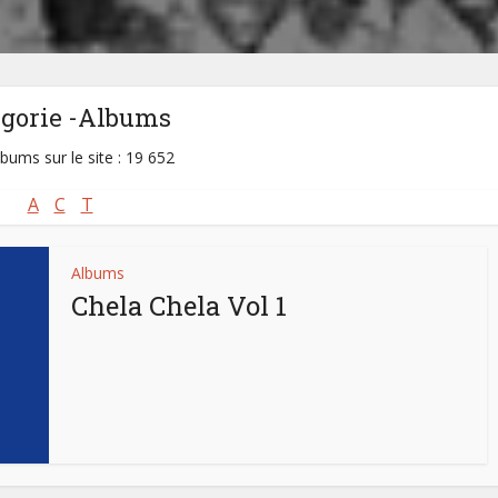
égorie -Albums
lbums sur le site : 19 652
A
C
T
Albums
Chela Chela Vol 1