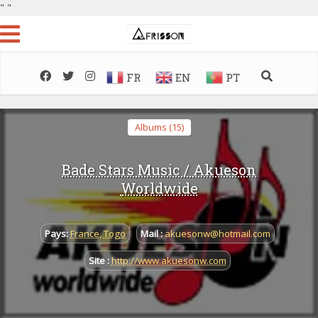
"
"
FR
EN
PT
Albums (15)
Bade Stars Music / Akueson
Worldwide
Pays:
France
,
Togo
Mail :
akuesonw@hotmail.com
Site :
http://www.akuesonw.com