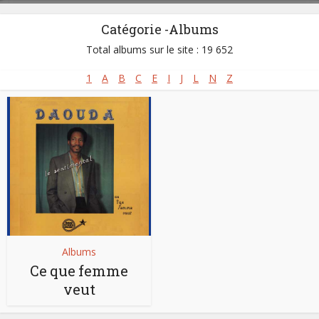
Catégorie -Albums
Total albums sur le site : 19 652
1
A
B
C
E
I
J
L
N
Z
Albums
Ce que femme
veut