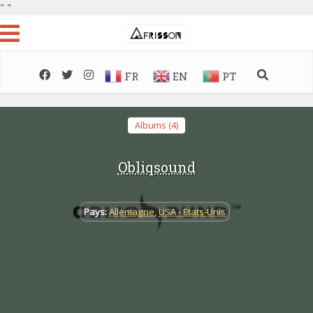
"
"
FR
EN
PT
Albums (4)
Obliqsound
Pays:
Allemagne
,
USA - Etats-Unis