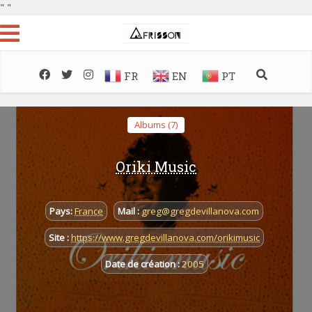
"
"
FR
EN
PT
Albums (7)
Oriki Music
Pays:
France
Mail :
greg@gregdevillanova.com
Site :
https://www.gregdevillanova.com/orikimusic
Date de création :
2005