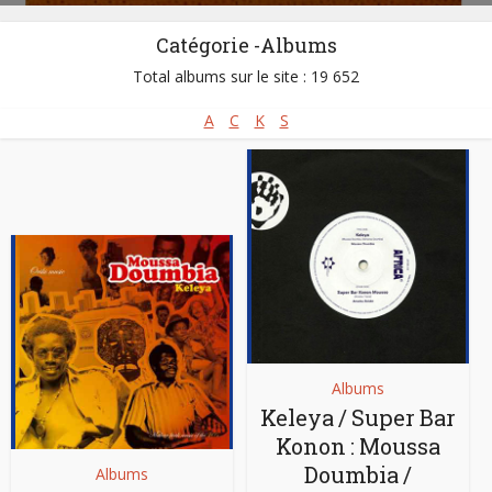
Catégorie -Albums
Total albums sur le site : 19 652
A
C
K
S
Albums
Keleya / Super Bar
Konon : Moussa
Doumbia /
Albums