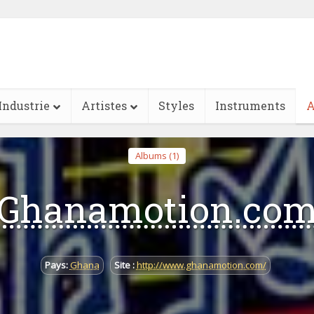
Industrie
Artistes
Styles
Instruments
A
Albums (1)
Ghanamotion.co
Pays:
Ghana
Site :
http://www.ghanamotion.com/