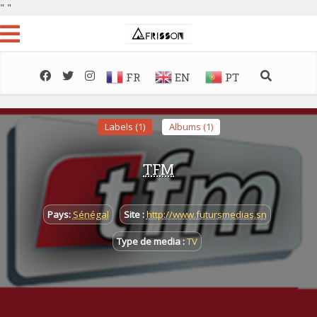
"
"
FR
EN
PT
Labels (1)
Albums (1)
TFM
Pays:
Sénégal
Site :
http://www.futursmedias.sn
Type de media :
TV