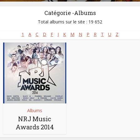
Catégorie -Albums
Total albums sur le site : 19 652
1
A
C
D
F
I
K
M
N
P
R
T
U
Z
Albums
NRJ Music
Awards 2014