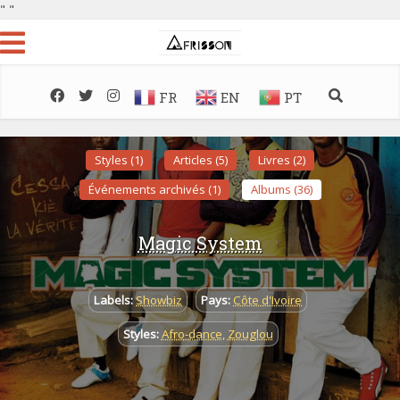
"
"
FR
EN
PT
Styles (1)
Articles (5)
Livres (2)
Événements archivés (1)
Albums (36)
Magic System
Labels:
Showbiz
Pays:
Côte d'Ivoire
Styles:
Afro-dance
,
Zouglou