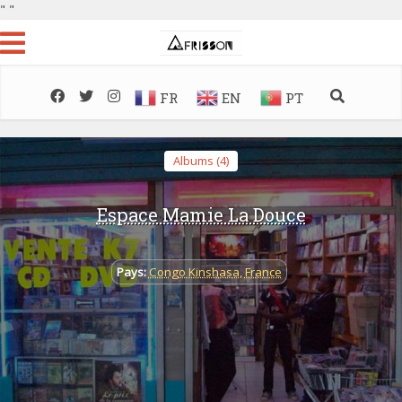
"
"
FR
EN
PT
Albums (4)
Espace Mamie La Douce
Pays:
Congo Kinshasa
,
France