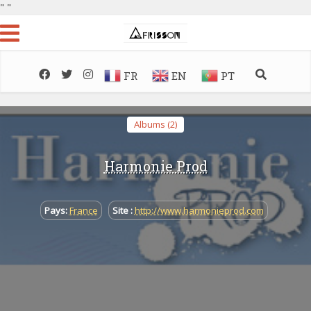
"
"
FR
EN
PT
Albums (2)
Harmonie Prod
Pays:
France
Site :
http://www.harmonieprod.com