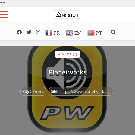
"
"
FR
EN
PT
Albums (1)
Planetworks
Pays:
Grèce
Site :
https://www.planetworks.gr