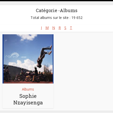
Catégorie -Albums
Total albums sur le site : 19 652
I
M
N
R
S
T
Albums
Sophie
Nzayisenga