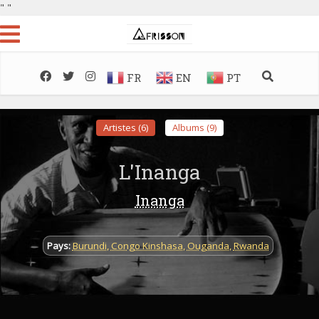
"
"
FR
EN
PT
Artistes (6)
Albums (9)
L'Inanga
Inanga
Pays:
Burundi
,
Congo Kinshasa
,
Ouganda
,
Rwanda