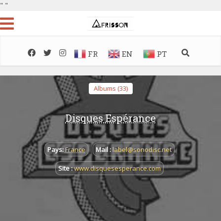
"
"
FR
EN
PT
Albums (33)
Disques Espérance
Pays:
France
Mail :
label@sonodisc.net
Site :
www.disquesesperance.com