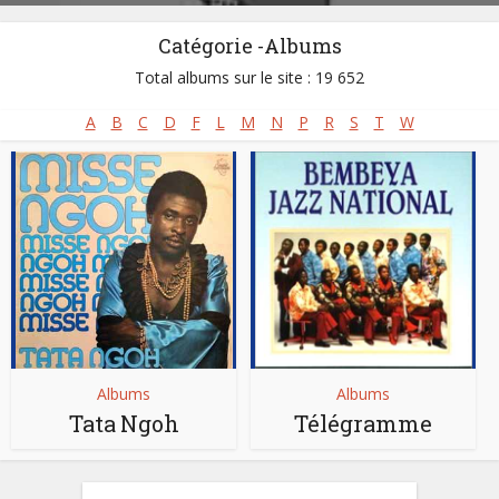
Catégorie -Albums
Total albums sur le site : 19 652
A
B
C
D
F
L
M
N
P
R
S
T
W
Albums
Albums
Tata Ngoh
Télégramme