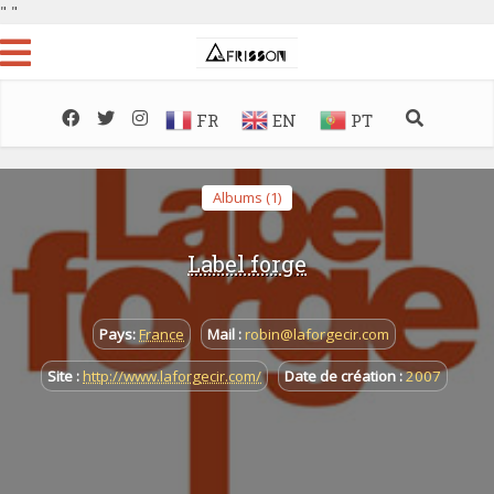
"
"
FR
EN
PT
Albums (1)
Label forge
Pays:
France
Mail :
robin@laforgecir.com
Site :
http://www.laforgecir.com/
Date de création :
2007