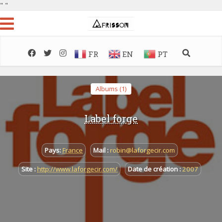
"
"
FR
EN
PT
Albums (1)
Label forge
Pays:
France
Mail :
robin@laforgecir.com
Site :
http://www.laforgecir.com/
Date de création :
2007