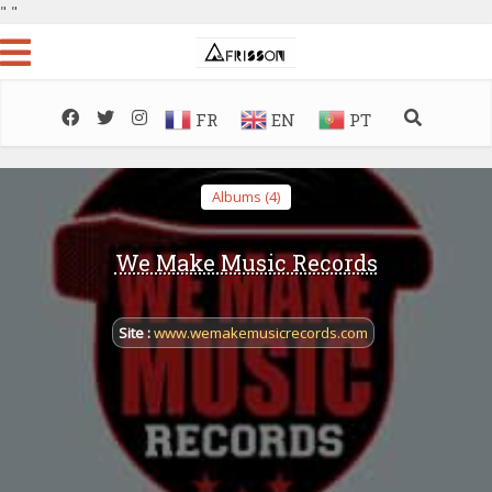
"
"
FR
EN
PT
Albums (4)
We Make Music Records
Site :
www.wemakemusicrecords.com