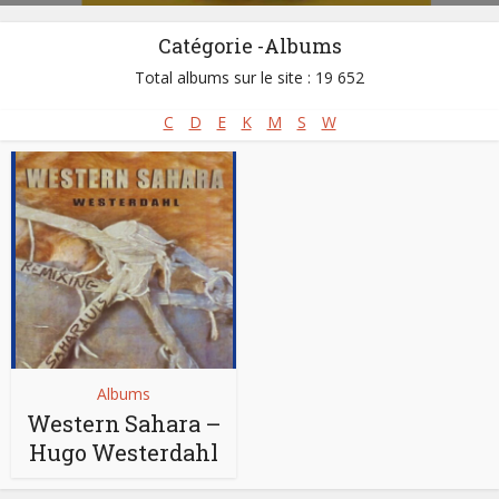
Catégorie -Albums
Total albums sur le site : 19 652
C
D
E
K
M
S
W
Albums
Western Sahara –
Hugo Westerdahl