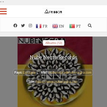
"
"
FR
EN
PT
Albums (12)
Nube Negra Records
Pays:
Espagne
Mail :
nubenegra@nubenegra.com
Site :
https://www.nubenegra.com