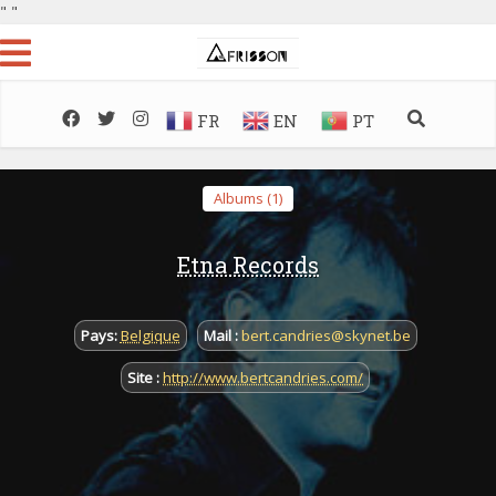
"
"
FR
EN
PT
Albums (1)
Etna Records
Pays:
Belgique
Mail :
bert.candries@skynet.be
Site :
http://www.bertcandries.com/