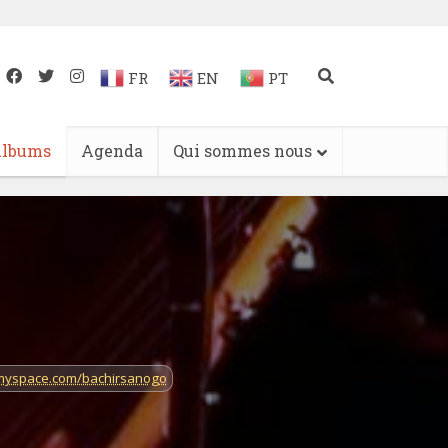
FR
EN
PT
lbums
Agenda
Qui sommes nous
myspace.com/bachirsanogo