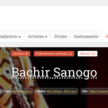
Industrie
Artistes
Styles
Instruments
A
Articles (2)
Événements archivés (2)
Albums (2)
Bachir Sanogo
Pays:
Burkina Faso
Styles:
Afro-blues
,
Afro-jazz
Site :
http://www.