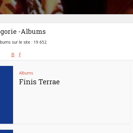
égorie -Albums
lbums sur le site : 19 652
B
F
Albums
Finis Terrae