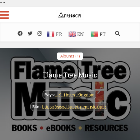
"
"
FR
EN
PT
Albums (1)
Flame Tree Music
Pays:
UK - United Kingdom
Site :
https://www.flametreemusic.com/