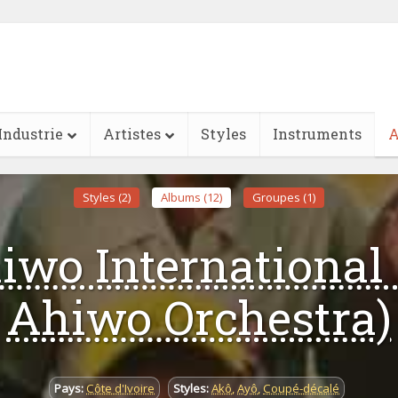
Industrie
Artistes
Styles
Instruments
A
Styles (2)
Albums (12)
Groupes (1)
iwo International 
Ahiwo Orchestra)
Pays:
Côte d'Ivoire
Styles:
Akô
,
Ayô
,
Coupé-décalé