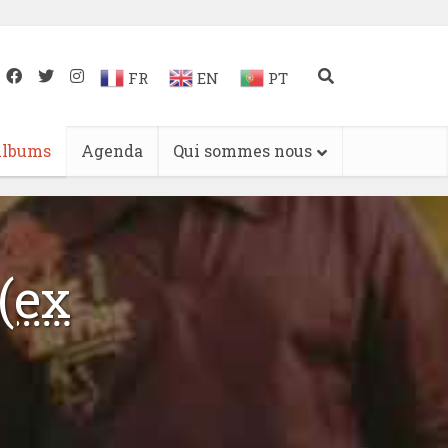
FR
EN
PT
lbums
Agenda
Qui sommes nous
(ex