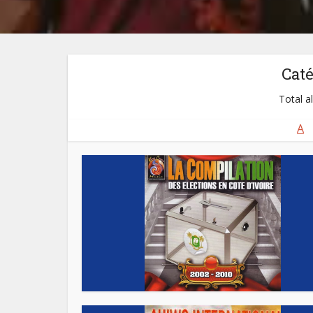
Cat
Total a
A