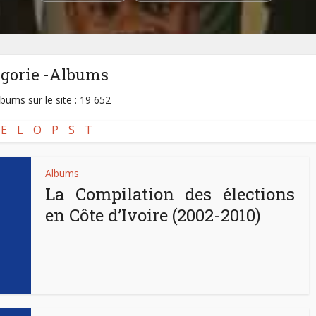
égorie -Albums
lbums sur le site : 19 652
E
L
O
P
S
T
Albums
La Compilation des élections
en Côte d’Ivoire (2002-2010)