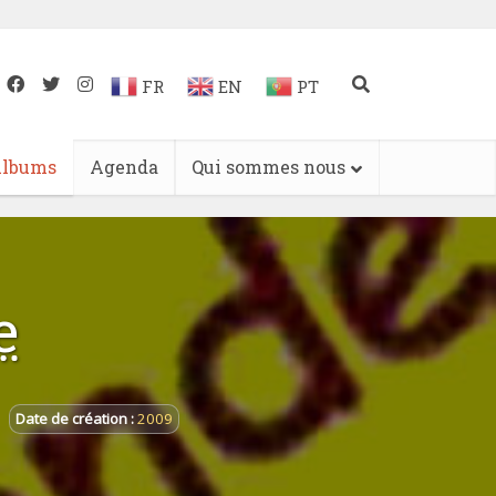
FR
EN
PT
lbums
Agenda
Qui sommes nous
e
Date de création :
2009