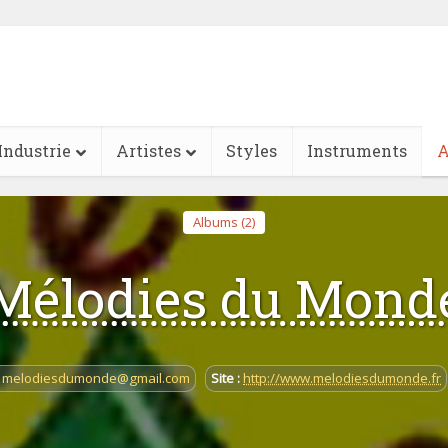
Industrie
Artistes
Styles
Instruments
A
Albums (2)
Mélodies du Mond
melodiesdumonde@gmail.com
Site :
http://www.melodiesdumonde.fr