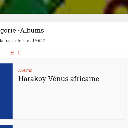
égorie -Albums
lbums sur le site : 19 652
H
L
Albums
Harakoy Vénus africaine