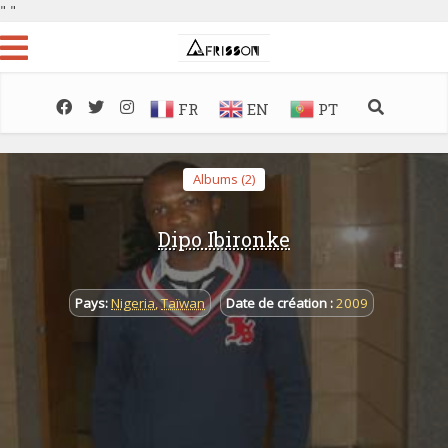
"
"
FR
EN
PT
Albums (2)
Dipo Ibironke
Pays:
Nigeria
,
Taïwan
Date de création :
2009