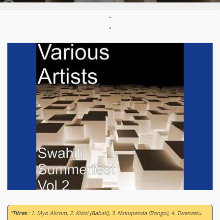
"
"
“
Titres
: 1. Myo Alicom, 2. Kizizi (Babali), 3. Nakupenda (Bongo), 4. Twenzetu