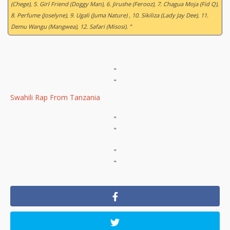
(Chege), 5. Girl Friend (Doggy Man), 6. Jirushe (Ferooz), 7. Chagua Moja (Fid Q),
8. Perfume (Joselyne), 9. Ugali (Juma Nature) , 10. Sikiliza (Lady Jay Dee), 11.
Demu Wangu (Mangwea), 12. Safari (Misosi). ”
"
"
Swahili Rap From Tanzania
"
"
"
"