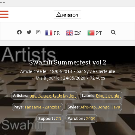
"
"
FR
EN
PT
Swahili Summerfest vol.2
Article créé le : 18/03/2013
par
Sylvie Clerfeuille
Mis à jour le : 24/05/2020
72 Vues
Artistes:
Juma Nature
,
Lady Jaydee
Labels:
Dipo Ibironke
Pays:
Tanzanie - Zanzibar
Styles:
Afro-rap
,
Bongo Flava
Support :
CD
Parution :
2009