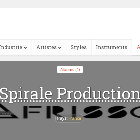
Industrie
Artistes
Styles
Instruments
A
Albums (1)
Spirale Productio
Pays:
France