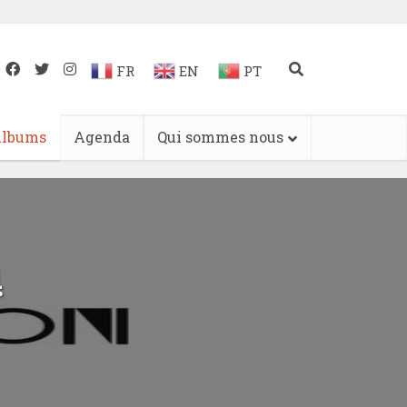
FR
EN
PT
lbums
Agenda
Qui sommes nous
n