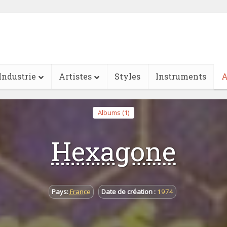
Industrie
Artistes
Styles
Instruments
A
Albums (1)
Hexagone
Pays:
France
Date de création :
1974