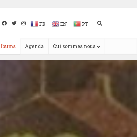
FR
EN
PT
lbums
Agenda
Qui sommes nous