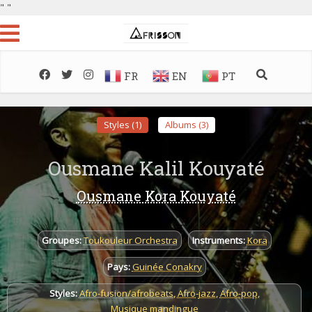
"
"
FR
EN
PT
Styles (1)
Albums (3)
Ousmane Kalil Kouyaté
Ousmane Kora Kouyaté
Groupes:
Toukouleur Orchestra
Instruments:
Kora
Pays:
Guinée Conakry
Styles:
Afro-fusion/afrobeats
,
Afro-jazz
,
Afro-pop
,
Musique mandingue