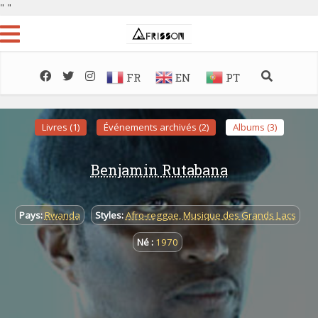
"
"
FR
EN
PT
Livres (1)
Événements archivés (2)
Albums (3)
Benjamin Rutabana
Pays:
Rwanda
Styles:
Afro-reggae
,
Musique des Grands Lacs
Né :
1970