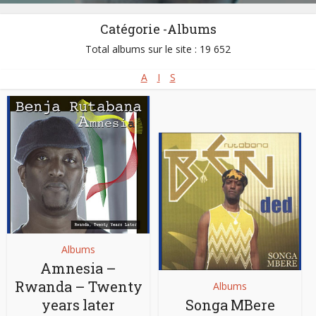
Catégorie -Albums
Total albums sur le site : 19 652
A
I
S
Albums
Amnesia –
Rwanda – Twenty
Albums
years later
Songa MBere