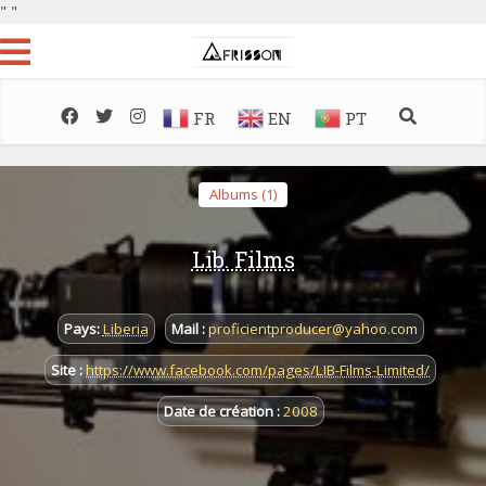
"
"
FR
EN
PT
Albums (1)
Lib. Films
Pays:
Liberia
Mail :
proficientproducer@yahoo.com
Site :
https://www.facebook.com/pages/LIB-Films-Limited/
Date de création :
2008