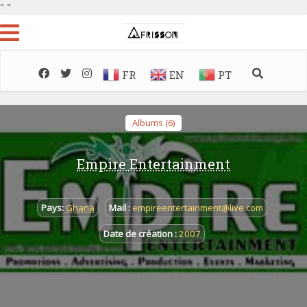
"
"
FR
EN
PT
Albums (6)
Empire Entertainment
Pays:
Ghana
Mail :
empireentertainment@live.com
Date de création :
2007