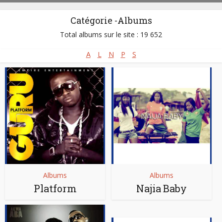
Catégorie -Albums
Total albums sur le site : 19 652
A
L
N
P
S
Albums
Albums
Platform
Najia Baby