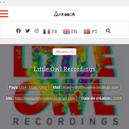
"
"
FR
EN
PT
Albums (1)
Little Owl Recordings
Pays:
USA - Etats-Unis
Mail :
manny@littleowlrecordings.com
Site :
http://www.littleowlrecordings.com
Date de création :
2009