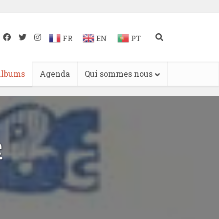
FR
EN
PT
lbums
Agenda
Qui sommes nous
e