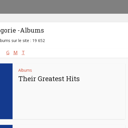
égorie -Albums
lbums sur le site : 19 652
G
M
T
Albums
Their Greatest Hits