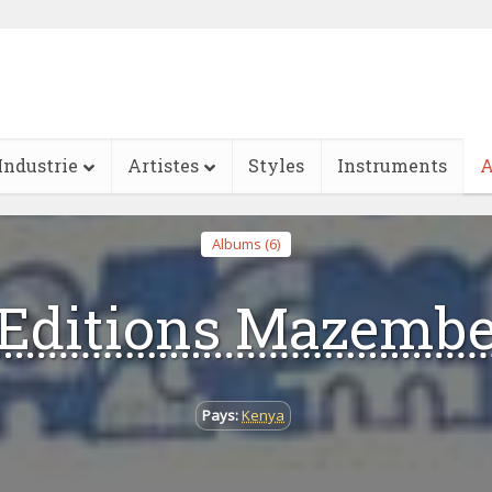
Industrie
Artistes
Styles
Instruments
A
Albums (6)
Editions Mazemb
Pays:
Kenya