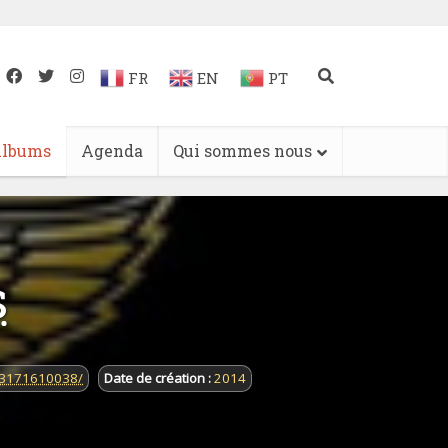
FR
EN
PT
lbums
Agenda
Qui sommes nous
s
73171610038/
Date de création :
2014