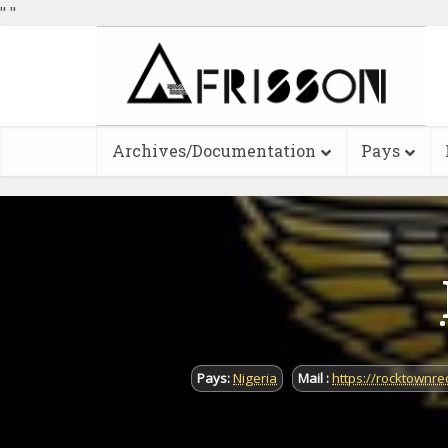
"
"
Archives/Documentation
Pays
Pays:
Nigeria
Mail :
https://rocktownre