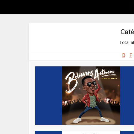
Cat
Total a
B
F