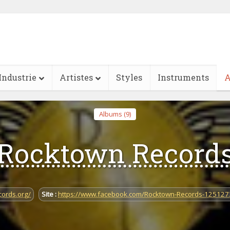
Industrie
Artistes
Styles
Instruments
A
Albums (9)
Rocktown Record
cords.org/
Site :
https://www.facebook.com/Rocktown-Records-12512