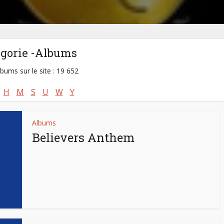
égorie -Albums
lbums sur le site : 19 652
H
M
S
U
W
Y
Albums
Believers Anthem