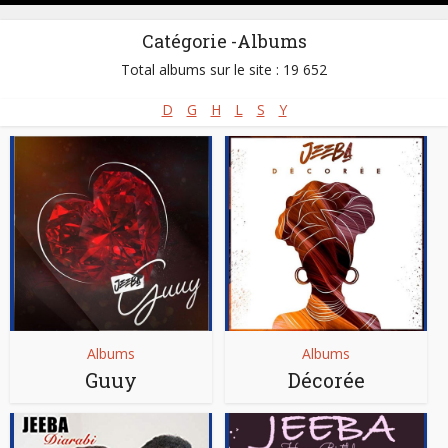
Catégorie -Albums
Total albums sur le site : 19 652
D
G
H
L
S
Y
Albums
Albums
Guuy
Décorée