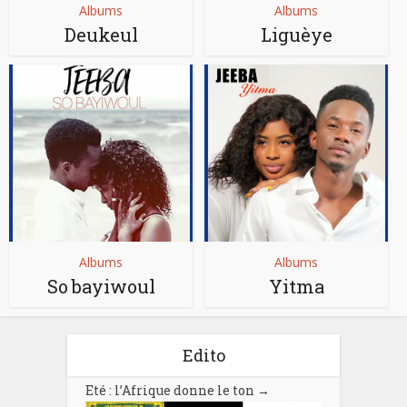
Albums
Albums
Deukeul
Liguèye
Albums
Albums
So bayiwoul
Yitma
Edito
Eté : l’Afrique donne le ton
→