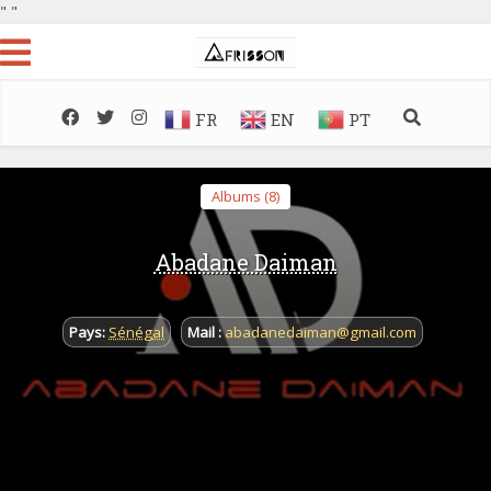
"
"
FR
EN
PT
Albums (8)
Abadane Daiman
Pays:
Sénégal
Mail :
abadanedaiman@gmail.com