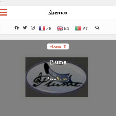
"
"
FR
EN
PT
Albums (1)
Plume
Pays:
France