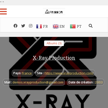
"
"
FR
EN
PT
Albums (3)
X-Ray Production
Pays:
France
Site :
https://www.xrayproduction.com/
Mail :
demos.xrayproduction@gmail.com
Date de création :
2003