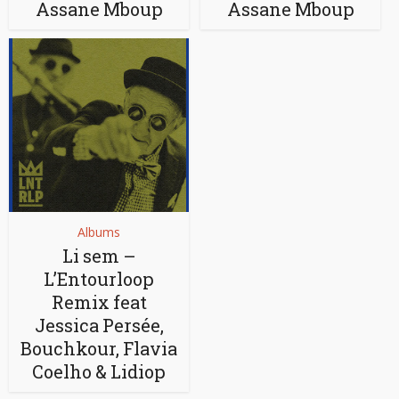
Assane Mboup
Assane Mboup
Albums
Li sem –
L’Entourloop
Remix feat
Jessica Persée,
Bouchkour, Flavia
Coelho & Lidiop