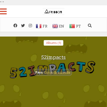
"
"
FR
EN
PT
Albums (1)
52impacts
Pays:
Congo Brazzaville