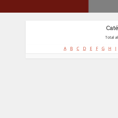
Cat
Total a
A
B
C
D
E
F
G
H
I