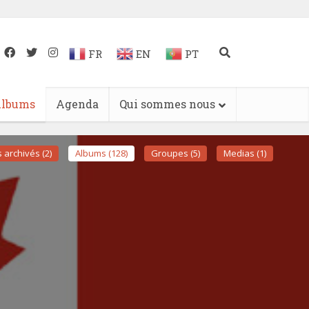
FR
EN
PT
lbums
Agenda
Qui sommes nous
archivés (2)
Albums (128)
Groupes (5)
Medias (1)