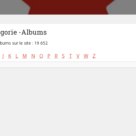
égorie -Albums
lbums sur le site : 19 652
J
K
L
M
N
O
P
R
S
T
V
W
Z