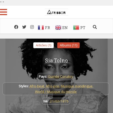
"
"
FR
EN
PT
Articles (1)
Albums (11)
Sia Tolno
Pays:
Guinée Conakry
Styles:
Afro-beat
,
Afro-pop
,
Musique mandingue
,
World / Musique du monde
Né :
21/02/1975