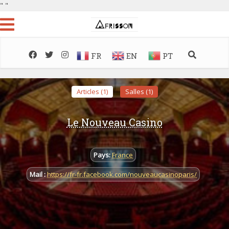
"
"
FR
EN
PT
Articles (1)
Salles (1)
Le Nouveau Casino
Pays:
France
Mail :
https://fr-fr.facebook.com/nouveaucasinoparis/