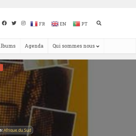
FR
EN
PT
lbums
Agenda
Qui sommes nous
s:
Afrique du Sud