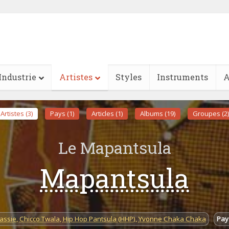
Industrie
Artistes
Styles
Instruments
A
Artistes (3)
Pays (1)
Articles (1)
Albums (19)
Groupes (2)
Le Mapantsula
Mapantsula
assie
,
Chicco Twala
,
Hip Hop Pantsula (HHP)
,
Yvonne Chaka Chaka
Pay