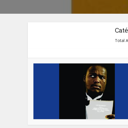
Caté
Total A