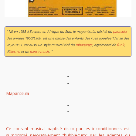
“ Né en 1985 à Soweto en Afrique du Sud, le mapantsula, dérivé du
pantsula
des années 1950/1960, est une danse des enfants des rues appelée “danse des
voyous”. C'est aussi un style musical tiré du
mbaqanga
, agrémenté de
funk
,
d’
électro
et de
dance music
. ”
"
"
Mapantsula
"
"
Ce courant musical baptisé disco par les inconditionnels est
surnommé péjorativement “bubblegum” par les adeptes du