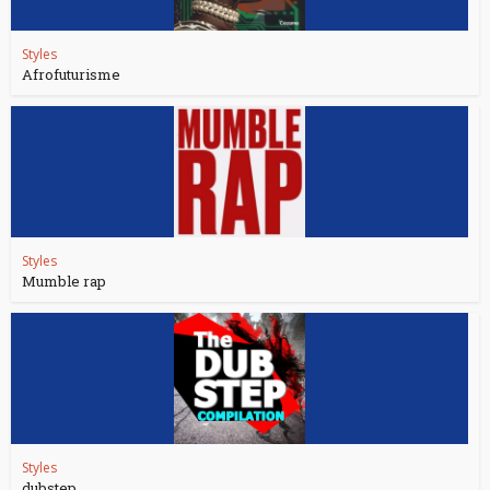
Styles
Afrofuturisme
Styles
Mumble rap
Styles
dubstep