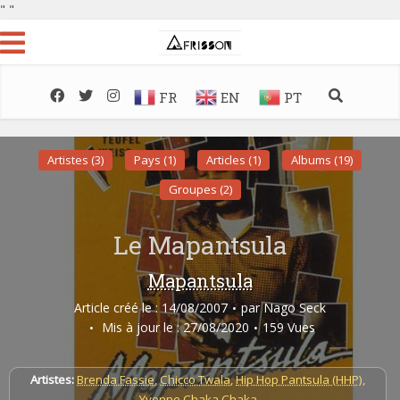
"
"
FR
EN
PT
Artistes (3)
Pays (1)
Articles (1)
Albums (19)
Groupes (2)
Le Mapantsula
Mapantsula
Article créé le : 14/08/2007
par
Nago Seck
Mis à jour le : 27/08/2020
159 Vues
Artistes:
Brenda Fassie
,
Chicco Twala
,
Hip Hop Pantsula (HHP)
,
Yvonne Chaka Chaka