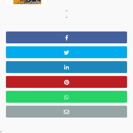
"
"
"