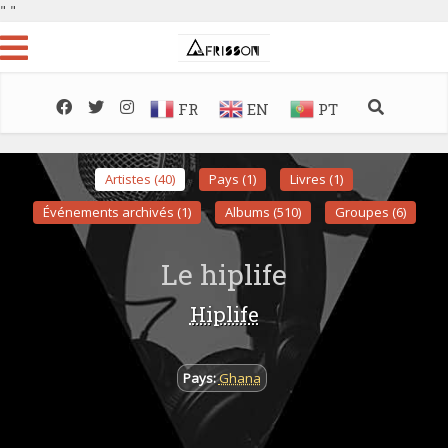
"
"
FR
EN
PT
Artistes (40)
Pays (1)
Livres (1)
Événements archivés (1)
Albums (510)
Groupes (6)
Le hiplife
Hiplife
Pays:
Ghana