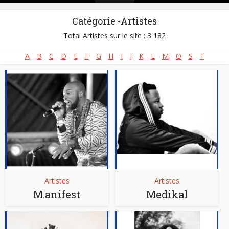
Catégorie -Artistes
Total Artistes sur le site : 3 182
A
B
C
D
E
F
G
H
I
J
K
L
M
O
S
T
Artistes
Artistes
M.anifest
Medikal