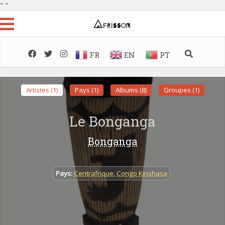
"
"
FR
EN
PT
Artistes (1)
Pays (1)
Albums (8)
Groupes (1)
Le Bonganga
Bonganga
Pays:
Centrafrique
,
Congo Kinshasa