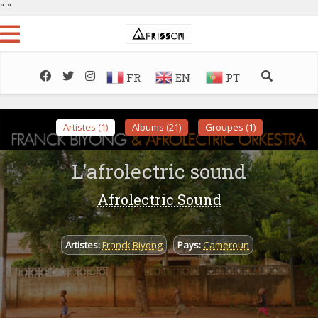
"
"
FR
EN
PT
Artistes (1)
Albums (21)
Groupes (1)
L'afrolectric sound
Afrolectric Sound
Artistes:
Franck Biyong
Pays:
Cameroun