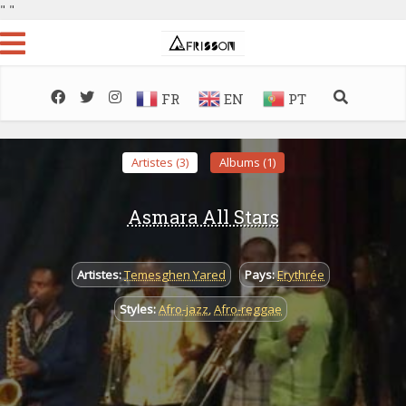
"
"
FR
EN
PT
Artistes (3)
Albums (1)
Asmara All Stars
Artistes:
Temesghen Yared
Pays:
Erythrée
Styles:
Afro-jazz
,
Afro-reggae