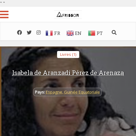
"
"
FR
EN
PT
Livres (1)
Isabela de Aranzadi Pérez de Arenaza
Pays:
Espagne
,
Guinée Equatoriale